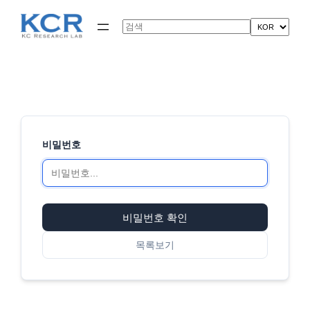
콘
텐
Search
츠
로
바
로
가
기
비밀번호
비밀번호 확인
목록보기