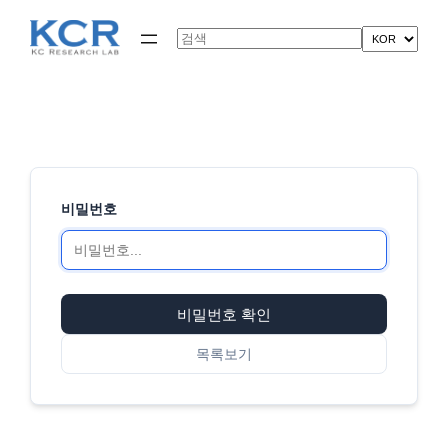
콘
텐
Search
츠
로
바
로
가
기
비밀번호
비밀번호 확인
목록보기