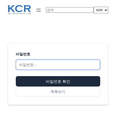
콘
텐
Search
츠
로
바
로
가
기
비밀번호
비밀번호 확인
목록보기