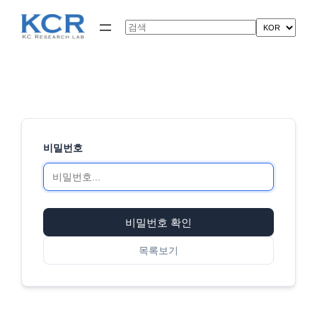
콘
텐
Search
츠
로
바
로
가
기
비밀번호
비밀번호 확인
목록보기