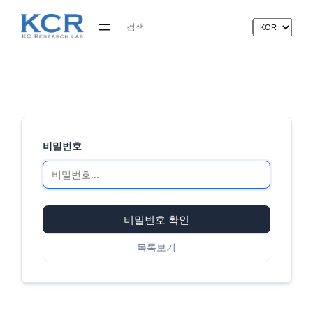
콘
텐
Search
츠
로
바
로
가
기
비밀번호
비밀번호 확인
목록보기