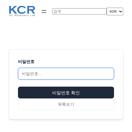
콘
텐
Search
츠
로
바
로
가
기
비밀번호
비밀번호 확인
목록보기