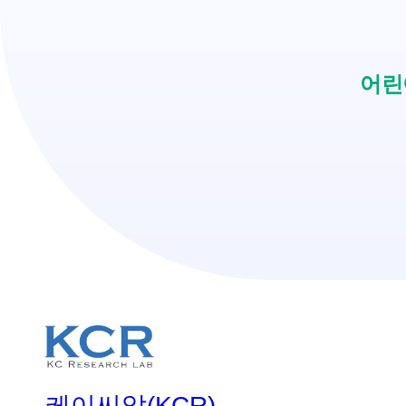
어린
케이씨알(KCR)