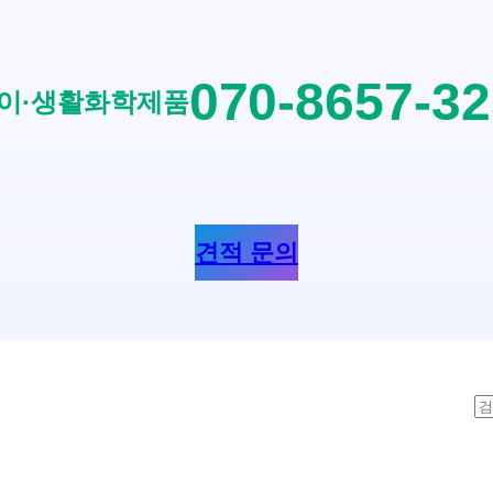
070-8657-3
이·생활화학제품
견적 문의
S
e
a