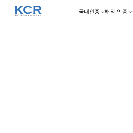
콘
텐
국내인증
해외 인증
츠
로
바
로
가
기