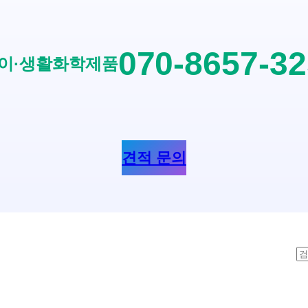
070-8657-3
이·생활화학제품
견적 문의
S
e
a