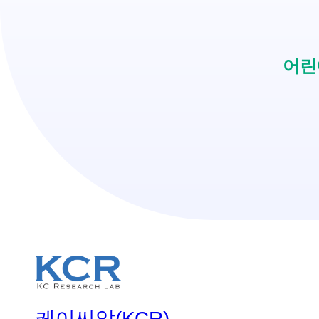
어린
케이씨알(KCR)