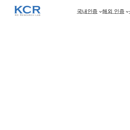
콘
텐
국내인증
해외 인증
츠
로
바
로
가
기