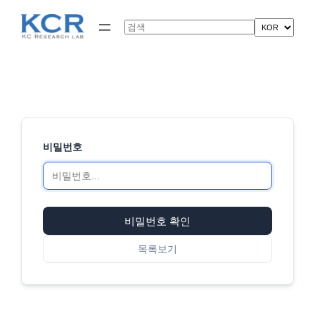
콘
텐
Search
츠
로
바
로
가
기
비밀번호
비밀번호 확인
목록보기