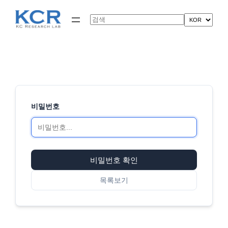
콘
텐
Search
츠
로
바
로
가
기
비밀번호
비밀번호 확인
목록보기