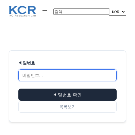
콘
텐
Search
츠
로
바
로
가
기
비밀번호
비밀번호 확인
목록보기