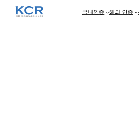
콘
텐
국내인증
해외 인증
츠
로
바
로
가
기