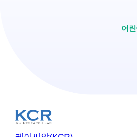
어린
케이씨알(KCR)