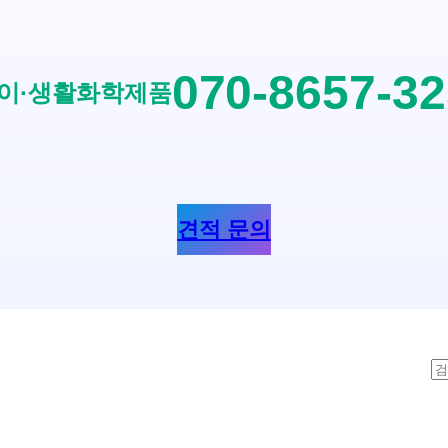
070-8657-3
이·생활화학제품
견적 문의
S
e
a