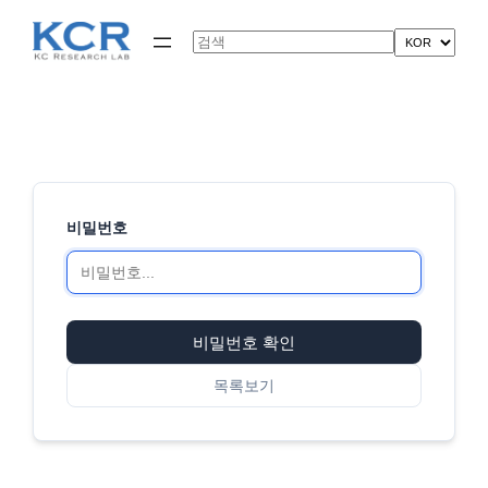
콘
텐
Search
츠
로
바
로
가
기
비밀번호
비밀번호 확인
목록보기