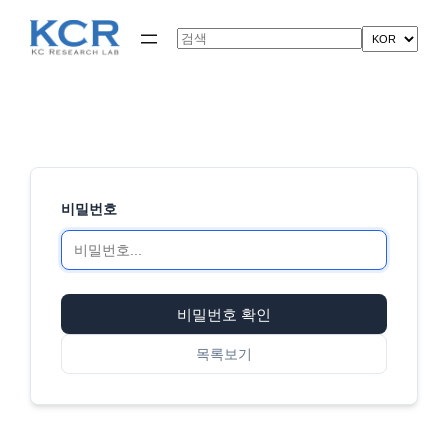
콘
텐
Search
츠
로
바
로
가
기
비밀번호
비밀번호 확인
목록보기