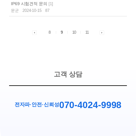
IP69 시험견적 문의
[
1
]
문군
2024-10-15
87
8
9
10
11
고객 상담
070-4024-9998
전자파·안전
·
신뢰성