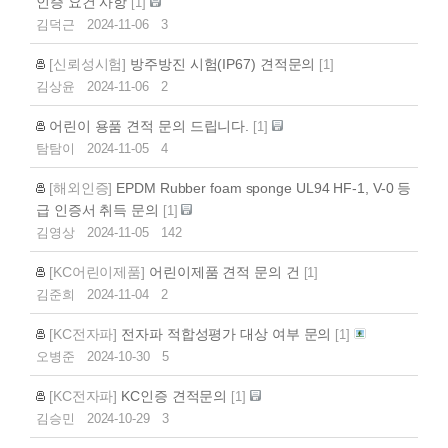
인증 요건 사항
[
1
]
김덕근
2024-11-06
3
[신뢰성시험]
방주방진 시험(IP67) 견적문의
[
1
]
김상윤
2024-11-06
2
어린이 용품 견적 문의 드립니다.
[
1
]
탐탐이
2024-11-05
4
[해외인증]
EPDM Rubber foam sponge UL94 HF-1, V-0 등
급 인증서 취득 문의
[
1
]
김영상
2024-11-05
142
[KC어린이제품]
어린이제품 견적 문의 건
[
1
]
김준희
2024-11-04
2
[KC전자파]
전자파 적합성평가 대상 여부 문의
[
1
]
오병준
2024-10-30
5
[KC전자파]
KC인증 견적문의
[
1
]
김승민
2024-10-29
3