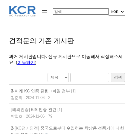
콘
텐
Search
츠
로
바
로
가
견적문의 기존 게시판
기
과거 게시판입니다. 신규 게시판으로 이동해서 작성해주세
요. (
이동하기
)
검색
아래 KC 인증 관련 +파일 첨부
[
1
]
김준희
2024-11-06
2
[해외인증]
BIS 인증 관련
[
1
]
박철호
2024-11-06
79
[KC전기안전]
중국으로부터 수입하는 탁상용 선풍기에 대한